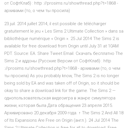
от СофтКлаб) : http ://prosims.ru/showthread.php?t=1868 -
архивами (то, о чем ты просила)
23 juil. 2014 juillet 2014, il est possible de télécharger
gratuitement le jeu « Les Sims 2 Ultimate Collection » dans sa
bibliothèque numérique « Origin ». 25 Jul 2014 The Sims 2 is
available for free download from Origin until July 31 at 10AM
PDT. Source: EA. Share Tweet Email. Скачать бесплатно The
Sims 2 и аддоны (Русские Версии от СофтКлаб) : http
://prosims.ru/showthread.php?t=1868 - архивами (то, о чем
ты просила) As you probably know, The Sims 2 is no longer
being sold by EA and was taken off of Origin, so it should be
okay to share a download link for the game. The Sims 2 —
однопользовательская видеоигра в жанре симулятора
жизни, которая была Дата обращения 23 апреля 2015.
Архивировано 20 декабря 2009 года. ↑ The Sims 2 And All 18
of Its Expansions Are Free on Origin (англ.). 24 Jul 2014 The
Sims 2 Ultimate Collection is free for all to download. Free