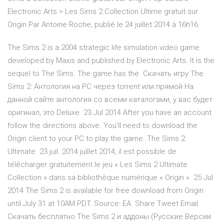
Electronic Arts > Les Sims 2 Collection Ultime gratuit sur
Origin Par Antoine Roche, publié le 24 juillet 2014 à 16h16 .
The Sims 2 is a 2004 strategic life simulation video game
developed by Maxis and published by Electronic Arts. It is the
sequel to The Sims. The game has the Скачать игру The
Sims 2: Антология на PC через torrent или прямой На
данной сайте антология со всеми каталогами, у вас будет
оригинал, это Deluxe 23 Jul 2014 After you have an account
follow the directions above. You'll need to download the
Origin client to your PC to play the game. The Sims 2
Ultimate 23 juil. 2014 juillet 2014, il est possible de
télécharger gratuitement le jeu « Les Sims 2 Ultimate
Collection » dans sa bibliothèque numérique « Origin ». 25 Jul
2014 The Sims 2 is available for free download from Origin
until July 31 at 10AM PDT. Source: EA. Share Tweet Email.
Скачать бесплатно The Sims 2 и аддоны (Русские Версии