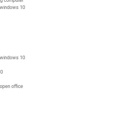
ng computer
s windows 10
s windows 10
20
open office