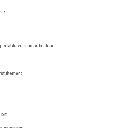
s 7
ortable vers un ordinateur
ratuitement
 bit