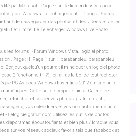
édité par Microsoft. Cliquez sur le lien ci-dessous pour
hotos pour Windows : téléchargement ... Google Photos
mettant de sauvegarder des photos et des vidéos et de les
atuit et illimité. Le Télécharger Windows Live Photo
Tous les forums > Forum Windows Vista. logiciel photo
ssion . Page : [1] Page 1 sur 1. barabanbleu. barabanbleu
 Bonjour, quelqu'un pourrait-il m'indiquer un logiciel photo
asa 2 fonctionne-t-il ?) j'en ai ras-le bol de tout racheter
hèque PC Astuces Windows Essentials 2012 est une suite
irs numériques. Cette suite comporte ainsi : Galerie de
er, retoucher et publier vos photos, gratuitement !;
messagerie, vos calendriers et vos contacts, même hors
 - Lelogicielgratuit.com Utilisez les outils de photos
es diaporamas époustouflants et bien plus / lorsque vous
idéos sur vos réseaux sociaux favoris tels que facebook et