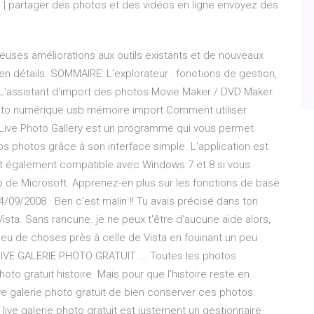
os | partager des photos et des vidéos en ligne envoyez des
euses améliorations aux outils existants et de nouveaux
 détails. SOMMAIRE: L'explorateur : fonctions de gestion,
L'assistant d'import des photos Movie Maker / DVD Maker
hoto numérique usb mémoire import Comment utiliser
Live Photo Gallery est un programme qui vous permet
vos photos grâce à son interface simple. L'application est
st également compatible avec Windows 7 et 8 si vous
b de Microsoft. Apprenez-en plus sur les fonctions de base
09/2008 · Ben c'est malin !! Tu avais précisé dans ton
Vista. Sans rancune. je ne peux t'être d'aucune aide alors,
peu de choses près à celle de Vista en fouinant un peu
VE GALERIE PHOTO GRATUIT ... Toutes les photos
to gratuit histoire. Mais pour que l'histoire reste en
ve galerie photo gratuit de bien conserver ces photos.
ive galerie photo gratuit est justement un gestionnaire